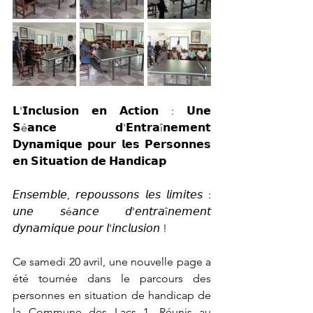
𝗟'𝗜𝗻𝗰𝗹𝘂𝘀𝗶𝗼𝗻 𝗲𝗻 𝗔𝗰𝘁𝗶𝗼𝗻 : 𝗨𝗻𝗲 
𝗦é𝗮𝗻𝗰𝗲 𝗱'𝗘𝗻𝘁𝗿𝗮î𝗻𝗲𝗺𝗲𝗻𝘁 
𝗗𝘆𝗻𝗮𝗺𝗶𝗾𝘂𝗲 𝗽𝗼𝘂𝗿 𝗹𝗲𝘀 𝗣𝗲𝗿𝘀𝗼𝗻𝗻𝗲𝘀 
𝗲𝗻 𝗦𝗶𝘁𝘂𝗮𝘁𝗶𝗼𝗻 𝗱𝗲 𝗛𝗮𝗻𝗱𝗶𝗰𝗮𝗽
𝘌𝘯𝘴𝘦𝘮𝘣𝘭𝘦, 𝘳𝘦𝘱𝘰𝘶𝘴𝘴𝘰𝘯𝘴 𝘭𝘦𝘴 𝘭𝘪𝘮𝘪𝘵𝘦𝘴 : 
𝘶𝘯𝘦 𝘴é𝘢𝘯𝘤𝘦 𝘥'𝘦𝘯𝘵𝘳𝘢î𝘯𝘦𝘮𝘦𝘯𝘵 
𝘥𝘺𝘯𝘢𝘮𝘪𝘲𝘶𝘦 𝘱𝘰𝘶𝘳 𝘭'𝘪𝘯𝘤𝘭𝘶𝘴𝘪𝘰𝘯 !
Ce samedi 20 avril, une nouvelle page a 
été tournée dans le parcours des 
personnes en situation de handicap de 
la Commune des Lacs 1. Réunis au 