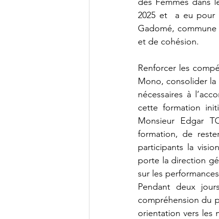
des Femmes dans le 
2025 et  a eu pour c
Gadomé, commune de
et de cohésion.
Renforcer les compé
Mono, consolider la c
nécessaires à l’acc
cette formation ini
Monsieur Edgar T
formation, de reste
participants la vis
porte la direction gé
sur les performances
Pendant deux jours,
compréhension du pr
orientation vers les 