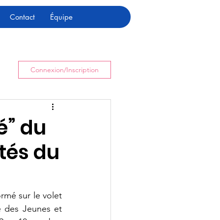
Contact
Équipe
Connexion/Inscription
é” du
tés du
rmé sur le volet 
é des Jeunes et 