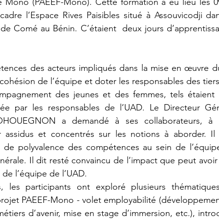
Mono (PAEEF-Mono). Cette formation a eu lieu les 09
adre l’Espace Rives Paisibles situé à Assouvicodji dans
 Comé au Bénin. C’étaient  deux jours d’apprentissa
tences des acteurs impliqués dans la mise en œuvre d
ohésion de l’équipe et doter les responsables des tiers-
ompagnement des jeunes et des femmes, tels étaient le
tiée par les responsables de l’UAD. Le Directeur Gén
OHOUEGNON a demandé à ses collaborateurs, à l’
r assidus et concentrés sur les notions à aborder. Il 
ion de polyvalence des compétences au sein de l’équip
nérale. Il dit resté convaincu de l’impact que peut avoir
 de l’équipe de l’UAD.
 les participants ont exploré plusieurs thématiques
ojet PAEEF-Mono - volet employabilité (développement d
métiers d’avenir, mise en stage d’immersion, etc.), intro