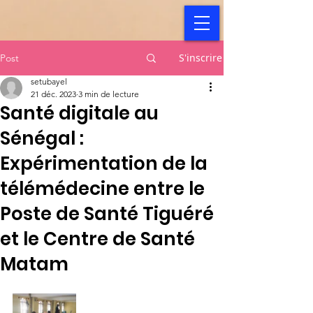
S'inscrire
Post
setubayel
21 déc. 2023
3 min de lecture
Santé digitale au
Sénégal :
Expérimentation de la
télémédecine entre le
Poste de Santé Tiguéré
et le Centre de Santé
Matam