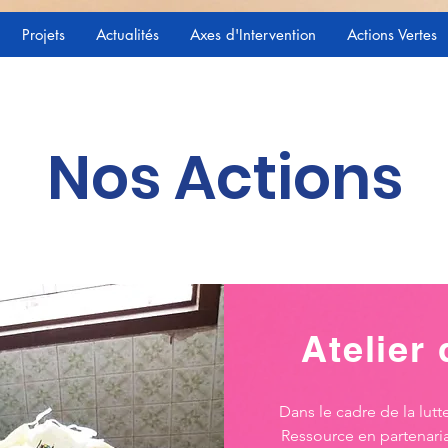
Projets
Actualités
Axes d'Intervention
Actions Vertes
Nos Actions
Atelier
Dans le cadre de la lutt
Ressource en partenaria