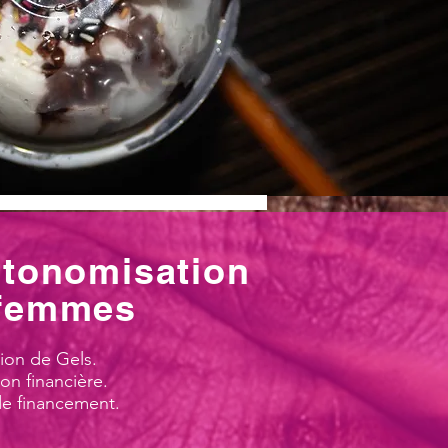
utonomisation
 femmes
ion de Gels.
on financière.
de financement.