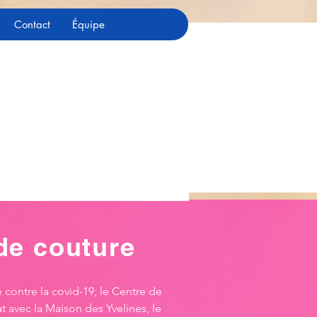
Contact
Équipe
 de couture
e contre la covid-19, le Centre de
t avec la Maison des Yvelines, le