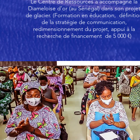
Le Centre de Ressources a accompagné la
Diameloise d’or (au Sénégal) dans son proje
de glacier. (Formation en éducation, définiti
de la stratégie de communication,
redimensionnement du projet, appui à la
recherche de financement de 5 000 €)