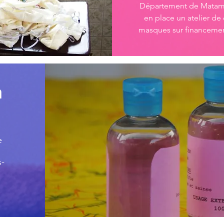
Département de Matam 
en place un atelier de
masques sur financemen
n
e
s-