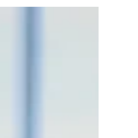
souffle du vent. Le 18 septembre, une
nouvelle page...